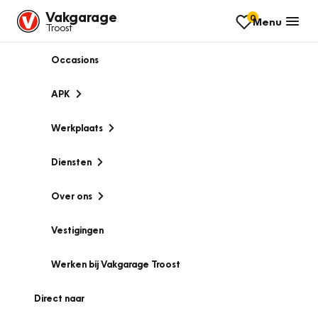
Vakgarage
0
Menu
Troost
Occasions
APK
Werkplaats
Diensten
Over ons
Vestigingen
Werken bij Vakgarage Troost
Direct naar