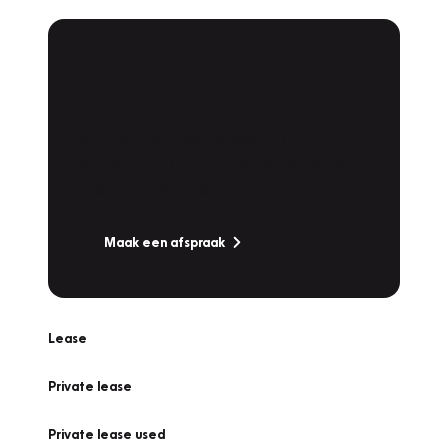
Plan een
Werkplaatsafspraak
Is uw auto toe aan Onderhoud,
Bandenwissel of een Vakantiecheck? Plan
online een afspraak!
Maak een afspraak
Lease
Private lease
Private lease used