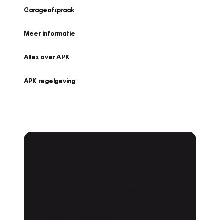
Garageafspraak
Meer informatie
Alles over APK
APK regelgeving
APK Keuring bij
Vakgarage!
Is het weer tijd voor de jaarlijkse APK? Ga
snel naar Vakgarage bij u in de buurt, en ga
zonder zorgen de weg op!