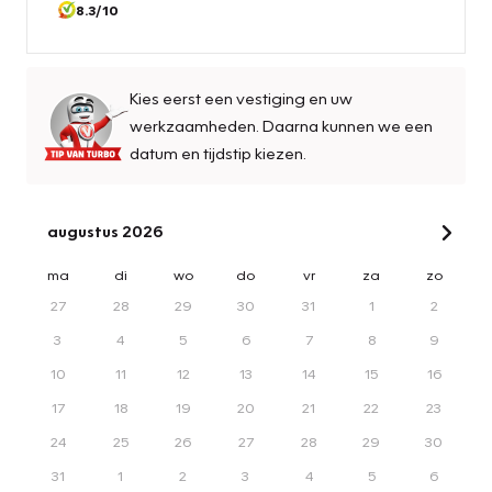
8.3
/10
Kies eerst een vestiging en uw
werkzaamheden. Daarna kunnen we een
datum en tijdstip kiezen.
augustus 2026
ma
di
wo
do
vr
za
zo
27
28
29
30
31
1
2
3
4
5
6
7
8
9
10
11
12
13
14
15
16
17
18
19
20
21
22
23
24
25
26
27
28
29
30
31
1
2
3
4
5
6