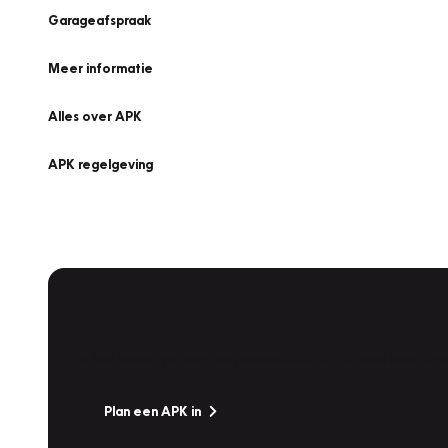
Garageafspraak
Meer informatie
Alles over APK
APK regelgeving
APK Keuring bij Vakgarage!
Is het weer tijd voor de jaarlijkse APK? Ga snel naar V
Plan een APK in