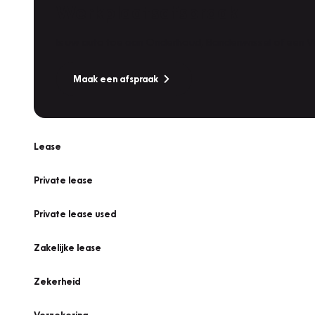
Werkplaatsafspraak
Is uw auto toe aan Onderhoud, Bandenwissel of een Va
Maak een afspraak
Lease
Private lease
Private lease used
Zakelijke lease
Zekerheid