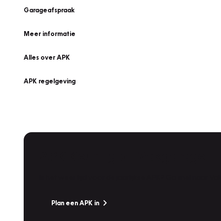
Garageafspraak
Meer informatie
Alles over APK
APK regelgeving
APK Keuring bij Vakgarage!
Is het weer tijd voor de jaarlijkse APK? Ga snel naar V
Plan een APK in