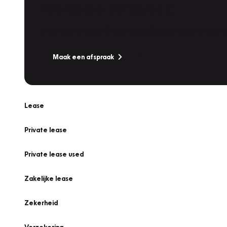
Werkplaatsafspraak
Is uw auto toe aan Onderhoud, Bandenwissel of een Va
Maak een afspraak
Lease
Private lease
Private lease used
Zakelijke lease
Zekerheid