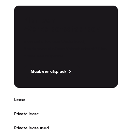
Plan een
Werkplaatsafspraak
Is uw auto toe aan Onderhoud,
Bandenwissel of een Vakantiecheck? Plan
online een afspraak!
Maak een afspraak
Lease
Private lease
Private lease used