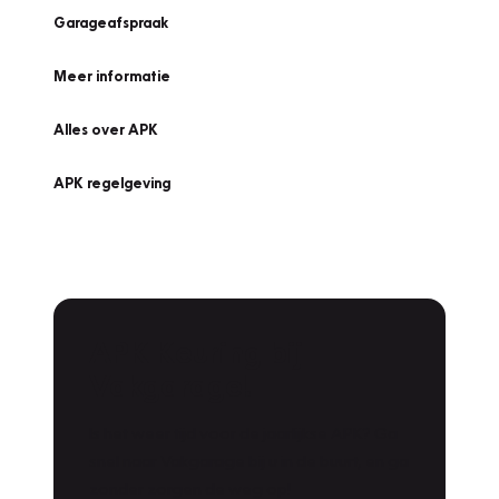
Garageafspraak
Meer informatie
Alles over APK
APK regelgeving
APK Keuring bij
Vakgarage!
Is het weer tijd voor de jaarlijkse APK? Ga
snel naar Vakgarage bij u in de buurt, en ga
zonder zorgen de weg op!