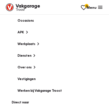
Vakgarage
0
Menu
Troost
Occasions
APK
Werkplaats
Diensten
Over ons
Vestigingen
Werken bij Vakgarage Troost
Direct naar