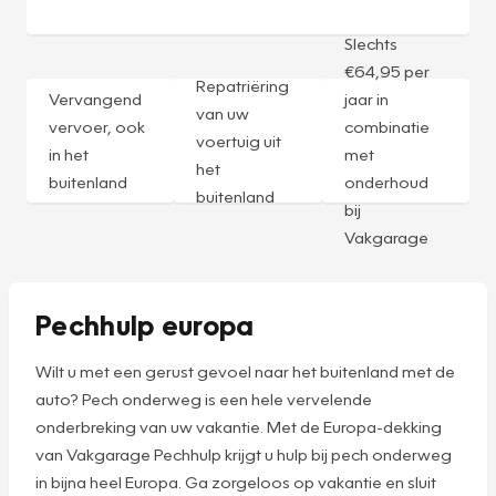
Slechts
€64,95 per
Repatriëring
Vervangend
jaar in
van uw
vervoer, ook
combinatie
voertuig uit
in het
met
het
buitenland
onderhoud
buitenland
bij
Vakgarage
Pechhulp europa
Wilt u met een gerust gevoel naar het buitenland met de
auto? Pech onderweg is een hele vervelende
onderbreking van uw vakantie. Met de Europa-dekking
van Vakgarage Pechhulp krijgt u hulp bij pech onderweg
in bijna heel Europa. Ga zorgeloos op vakantie en sluit