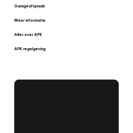
Garageafspraak
Meer informatie
Alles over APK
APK regelgeving
APK Keuring bij
Vakgarage!
Is het weer tijd voor de jaarlijkse APK? Ga
snel naar Vakgarage bij u in de buurt, en ga
zonder zorgen de weg op!