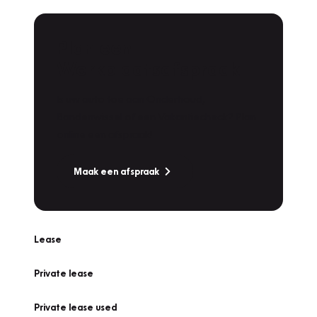
Plan een
Werkplaatsafspraak
Is uw auto toe aan Onderhoud,
Bandenwissel of een Vakantiecheck? Plan
online een afspraak!
Maak een afspraak
Lease
Private lease
Private lease used