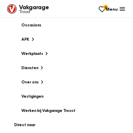
Vakgarage
0
Menu
Troost
Occasions
APK
Werkplaats
Diensten
Over ons
Vestigingen
Werken bij Vakgarage Troost
Direct naar