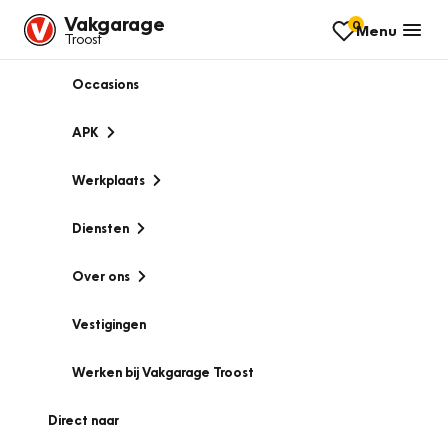
Vakgarage
0
Menu
Troost
Occasions
APK
Werkplaats
Diensten
Over ons
Vestigingen
Werken bij Vakgarage Troost
Direct naar