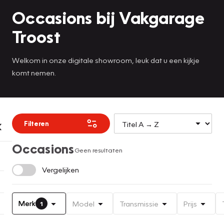
Occasions bij Vakgarage
Troost
Welkom in onze digitale showroom, leuk dat u een kijkje
komt nemen.
Filteren
Occasions
Geen resultaten
Vergelijken
Merk
Model
Transmissie
Prijs
1