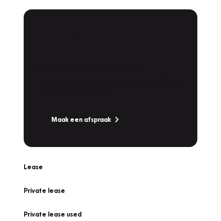
Plan een
Werkplaatsafspraak
Is uw auto toe aan Onderhoud,
Bandenwissel of een Vakantiecheck? Plan
online een afspraak!
Maak een afspraak
Lease
Private lease
Private lease used