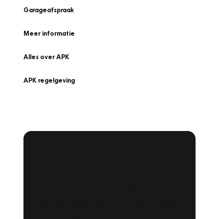
Garageafspraak
Meer informatie
Alles over APK
APK regelgeving
APK Keuring bij
Vakgarage!
Is het weer tijd voor de jaarlijkse APK? Ga
snel naar Vakgarage bij u in de buurt, en ga
zonder zorgen de weg op!