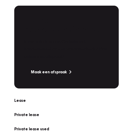
Plan een
Werkplaatsafspraak
Is uw auto toe aan Onderhoud,
Bandenwissel of een Vakantiecheck? Plan
online een afspraak!
Maak een afspraak
Lease
Private lease
Private lease used