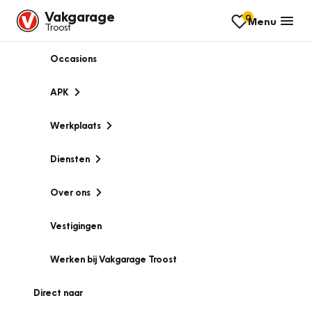
Vakgarage
0
Menu
Troost
Occasions
APK
Werkplaats
Diensten
Over ons
Vestigingen
Werken bij Vakgarage Troost
Direct naar