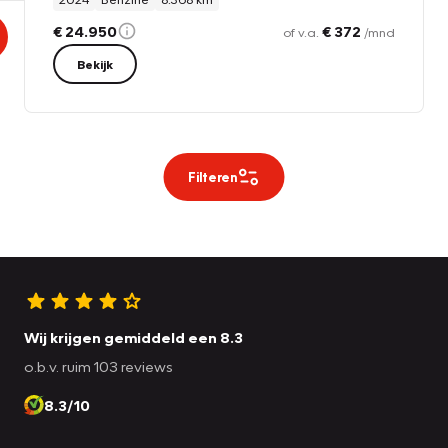
€ 24.950
€ 372
of v.a.
/mnd
Bekijk
Filteren
Wij krijgen gemiddeld een 8.3
o.b.v. ruim 103 reviews
8.3/10