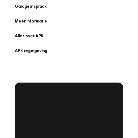
Garageafspraak
Meer informatie
Alles over APK
APK regelgeving
APK Keuring bij
Vakgarage!
Is het weer tijd voor de jaarlijkse APK? Ga
snel naar Vakgarage bij u in de buurt, en ga
zonder zorgen de weg op!