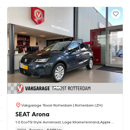
Vakgarage Troost Rotterdam
| Rotterdam (ZH)
SEAT Arona
1.0 EcoTSI Style Automaat, Lage Kilometerstand,Apple Carplay Android/Auto,Virtual cockpit,Spraakbediening,Parkeersensoren,Lane assist,Airco,Cruisecontrol,Nieuwstaat
2024
Benzine
8.368 km