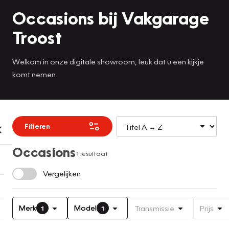
Occasions bij Vakgarage
Troost
Welkom in onze digitale showroom, leuk dat u een kijkje
komt nemen.
Filteren
Occasions
1 resultaat
Vergelijken
Merk
Model
Transmissie
Prijs
1
1