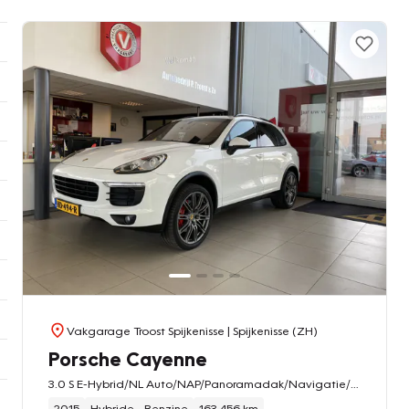
Vakgarage Troost Spijkenisse
| Spijkenisse (ZH)
Porsche Cayenne
3.0 S E-Hybrid/NL Auto/NAP/Panoramadak/Navigatie/Parkeerassistent/Luxe Ledere Stoelen met Stoelverwarming&Elektr./Achterklep&Trekhaak Elektr./21 Inch Lmv
2015
Hybride - Benzine
163.456 km