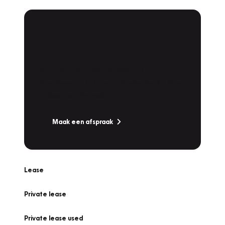
Plan een
Werkplaatsafspraak
Is uw auto toe aan Onderhoud,
Bandenwissel of een Vakantiecheck? Plan
online een afspraak!
Maak een afspraak
Lease
Private lease
Private lease used