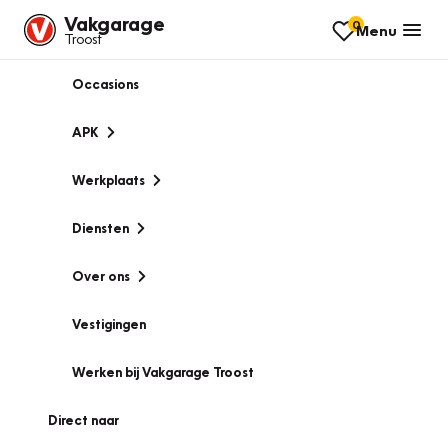
Vakgarage
0
Menu
Troost
Occasions
APK
Werkplaats
Diensten
Over ons
Vestigingen
Werken bij Vakgarage Troost
Direct naar