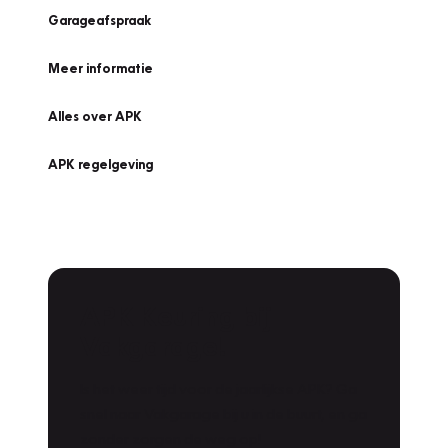
Garageafspraak
Meer informatie
Alles over APK
APK regelgeving
APK Keuring bij
Vakgarage!
Is het weer tijd voor de jaarlijkse APK? Ga
snel naar Vakgarage bij u in de buurt, en ga
zonder zorgen de weg op!