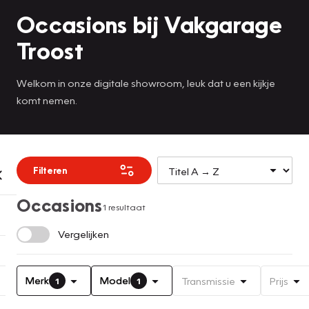
Occasions bij Vakgarage
Troost
Welkom in onze digitale showroom, leuk dat u een kijkje
komt nemen.
Filteren
Occasions
1 resultaat
Vergelijken
Merk
Model
Transmissie
Prijs
1
1