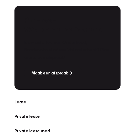
Plan een
Werkplaatsafspraak
Is uw auto toe aan Onderhoud,
Bandenwissel of een Vakantiecheck? Plan
online een afspraak!
Maak een afspraak
Lease
Private lease
Private lease used