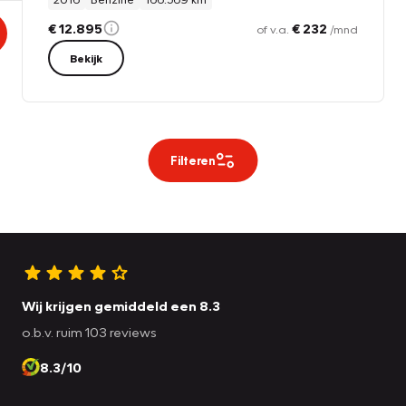
€ 12.895
€ 232
of v.a.
/mnd
Bekijk
Filteren
Wij krijgen gemiddeld een 8.3
o.b.v. ruim 103 reviews
8.3/10