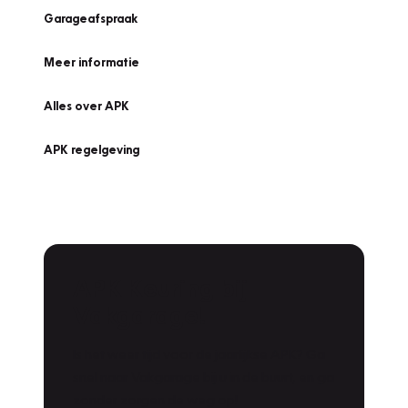
Garageafspraak
Meer informatie
Alles over APK
APK regelgeving
APK Keuring bij
Vakgarage!
Is het weer tijd voor de jaarlijkse APK? Ga
snel naar Vakgarage bij u in de buurt, en ga
zonder zorgen de weg op!