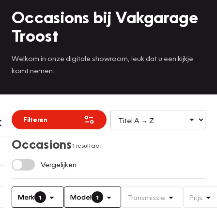
Occasions bij Vakgarage
Troost
Welkom in onze digitale showroom, leuk dat u een kijkje
komt nemen.
Filteren
Occasions
1 resultaat
Vergelijken
Merk
Model
Transmissie
Prijs
1
1