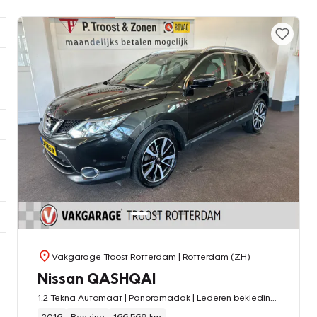
Vakgarage Troost Rotterdam
| Rotterdam (ZH)
Nissan QASHQAI
1.2 Tekna Automaat | Panoramadak | Lederen bekleding | Trekhaak | 360 Camera | Keyless entry | Cruise control | Climate control | Lane assist | Navigatie | Elek. inklapbare spiegels
2016
Benzine
166.569 km