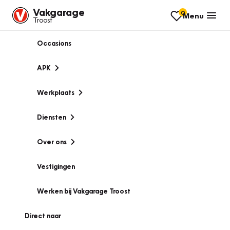
Vakgarage
0
Menu
Troost
Occasions
APK
Werkplaats
Diensten
Over ons
Vestigingen
Werken bij Vakgarage Troost
Direct naar