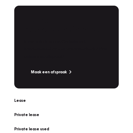
Plan een
Werkplaatsafspraak
Is uw auto toe aan Onderhoud,
Bandenwissel of een Vakantiecheck? Plan
online een afspraak!
Maak een afspraak
Lease
Private lease
Private lease used