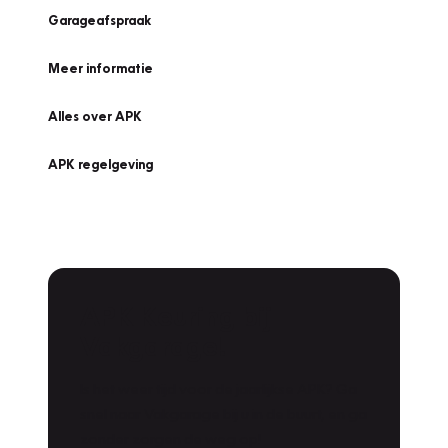
Garageafspraak
Meer informatie
Alles over APK
APK regelgeving
APK Keuring bij
Vakgarage!
Is het weer tijd voor de jaarlijkse APK? Ga
snel naar Vakgarage bij u in de buurt, en ga
zonder zorgen de weg op!