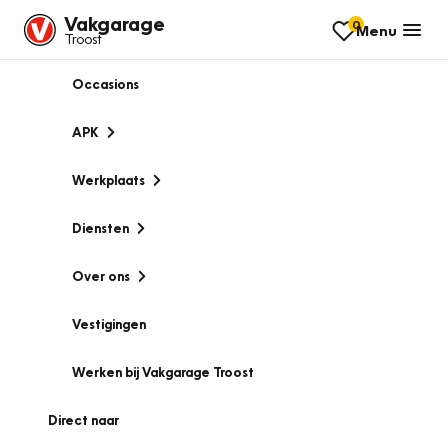
Vakgarage
0
Menu
Troost
Occasions
APK
Werkplaats
Diensten
Over ons
Vestigingen
Werken bij Vakgarage Troost
Direct naar