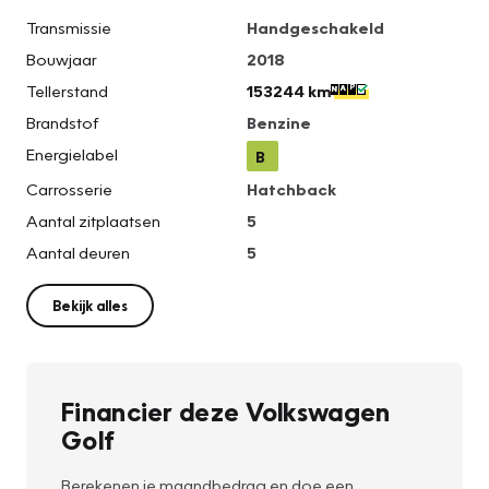
Transmissie
Handgeschakeld
Bouwjaar
2018
Tellerstand
153244 km
Brandstof
Benzine
Energielabel
B
Carrosserie
Hatchback
Aantal zitplaatsen
5
Aantal deuren
5
Bekijk alles
Financier deze Volkswagen
Golf
Berekenen je maandbedrag en doe een