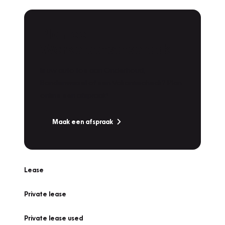
Plan een
Werkplaatsafspraak
Is uw auto toe aan Onderhoud,
Bandenwissel of een Vakantiecheck? Plan
online een afspraak!
Maak een afspraak
Lease
Private lease
Private lease used