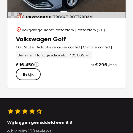
Vakgarage Troost Rotterdam
| Rotterdam (ZH)
Volkswagen Golf
1.0 TSI Life | Adaptieve cruise control | Climate control | Nederlands geleverd | Apple carplay | Parkeersensoren v+a | Digital dashboard | Navigatie
Benzine
Handgeschakeld
105.809 km
€ 16.450
€ 296
of
/mnd
Bekijk
Wij krijgen gemiddeld een 8.3
o.b.v. ruim 103 reviews