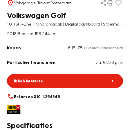
Vakgarage Troost Rotterdam
Volkswagen Golf
1.0 TSI R-Line | Panoramadak | Digital dashboard | Stoelmassage+Verwarming | Adaptieve cruise control | Achteruitrijcamera | Climate control | Apple carplay | Elek. inklapbare spiegels | Nederlands geleverd
2018
|
Benzine
|
153.244 km
Kopen
€ 15.175
BTW niet verrekenbaar
Particulier financieren
v.a. € 273 p.m.
Ik heb interesse
Bel ons op 010-4264546
Specificaties