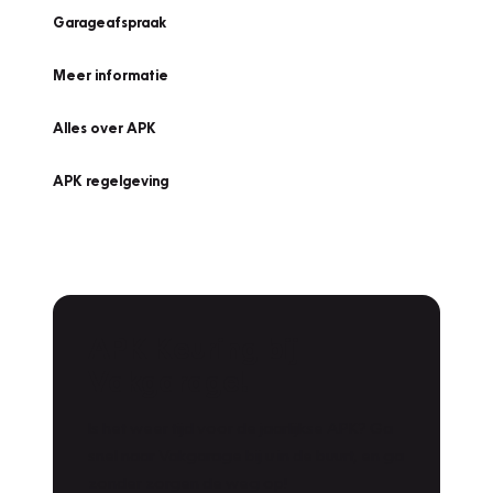
Garageafspraak
Meer informatie
Alles over APK
APK regelgeving
APK Keuring bij
Vakgarage!
Is het weer tijd voor de jaarlijkse APK? Ga
snel naar Vakgarage bij u in de buurt, en ga
zonder zorgen de weg op!