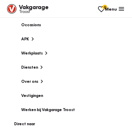
Vakgarage
0
Menu
Troost
Occasions
APK
Werkplaats
Diensten
Over ons
Vestigingen
Werken bij Vakgarage Troost
Direct naar