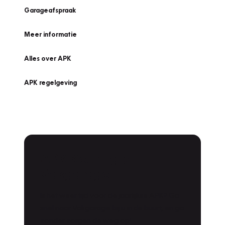
Garageafspraak
Meer informatie
Alles over APK
APK regelgeving
APK Keuring bij
Vakgarage!
Is het weer tijd voor de jaarlijkse APK? Ga
snel naar Vakgarage bij u in de buurt, en ga
zonder zorgen de weg op!