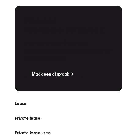
Plan een
Werkplaatsafspraak
Is uw auto toe aan Onderhoud,
Bandenwissel of een Vakantiecheck? Plan
online een afspraak!
Maak een afspraak
Lease
Private lease
Private lease used