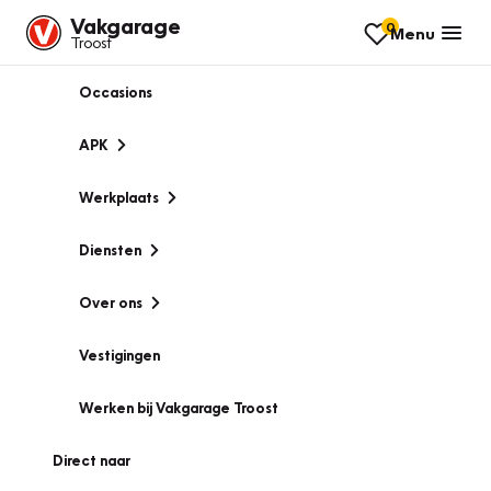
Vakgarage
0
Menu
Troost
Occasions
APK
Werkplaats
Diensten
Over ons
Vestigingen
Werken bij Vakgarage Troost
Direct naar