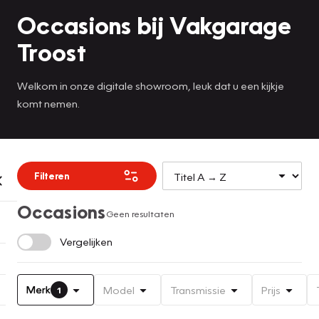
Occasions bij Vakgarage
Troost
Welkom in onze digitale showroom, leuk dat u een kijkje
komt nemen.
Filteren
Occasions
Geen resultaten
Vergelijken
Merk
Model
Transmissie
Prijs
1