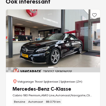
Ook interessant
Vakgarage Troost Spijkenisse
| Spijkenisse (ZH)
Mercedes-Benz C-Klasse
Cabrio 180 Premium,AMG Line,Automaat,Navigatie,Climate&Cruisecontrol,Leder&Stoelverwaming,Elektrisch Windscherm&Nekverwarming,Spraakbediening,V&A Sensoren,18 Inch Lmv,
Benzine
Automaat
88.079 km