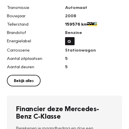
Transmissie
Automaat
Bouwjaar
2008
Tellerstand
159576 km
Brandstof
Benzine
Energielabel
G
Carrosserie
Stationwagon
Aantal zitplaatsen
5
Aantal deuren
5
Bekijk alles
Financier deze Mercedes-
Benz C-Klasse
Berekenen je maandbedrag en doe een