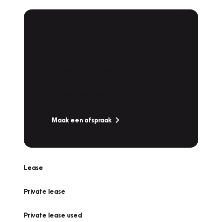
Plan een
Werkplaatsafspraak
Is uw auto toe aan Onderhoud,
Bandenwissel of een Vakantiecheck? Plan
online een afspraak!
Maak een afspraak
Lease
Private lease
Private lease used