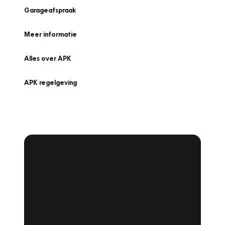
Garageafspraak
Meer informatie
Alles over APK
APK regelgeving
APK Keuring bij
Vakgarage!
Is het weer tijd voor de jaarlijkse APK? Ga
snel naar Vakgarage bij u in de buurt, en ga
zonder zorgen de weg op!