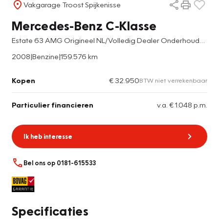
Vakgarage Troost Spijkenisse
Mercedes-Benz C-Klasse
Estate 63 AMG Origineel NL/Volledig Dealer Onderhouden/Panoramadak/Leder/Navigatie/Spraakbediening/Elektrische & Verwarmde Stoelen/Climate Control/Cruise Control/Harman-Kardon Installatie/Elektrische Kofferbak/Elektrische, Inklapbare & Verwarmde
2008
|
Benzine
|
159.576 km
Kopen
€ 32.950
BTW niet verrekenbaar
Particulier financieren
v.a. € 1.048 p.m.
Ik heb interesse
Bel ons op 0181-615533
Specificaties