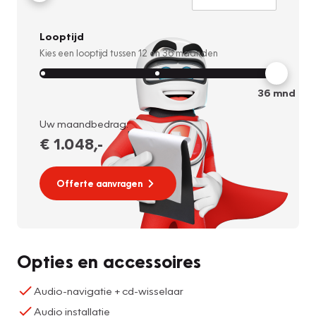
Looptijd
Kies een looptijd tussen
12
en
36
maanden
36
mnd
Uw maandbedrag:
€ 1.048
,-
Offerte aanvragen
Opties en accessoires
Audio-navigatie + cd-wisselaar
Audio installatie