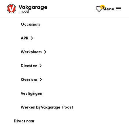
Vakgarage
0
Menu
Troost
Occasions
APK
Werkplaats
Diensten
Over ons
Vestigingen
Werken bij Vakgarage Troost
Direct naar