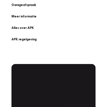
Garageafspraak
Meer informatie
Alles over APK
APK regelgeving
APK Keuring bij
Vakgarage!
Is het weer tijd voor de jaarlijkse APK? Ga
snel naar Vakgarage bij u in de buurt, en ga
zonder zorgen de weg op!