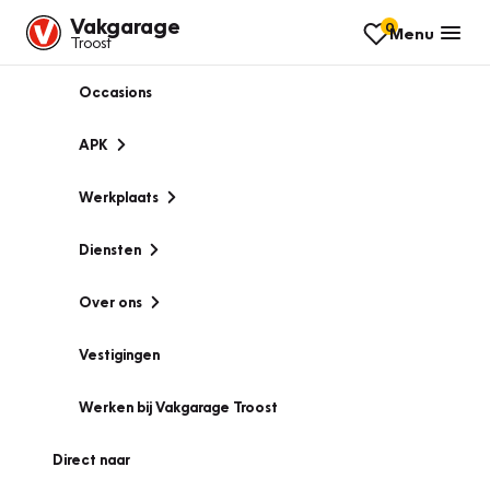
Vakgarage
0
Menu
Troost
Occasions
APK
Werkplaats
Diensten
Over ons
Vestigingen
Werken bij Vakgarage Troost
Direct naar