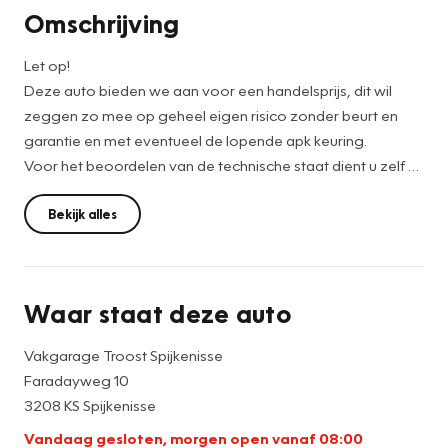
Omschrijving
Let op!
Deze auto bieden we aan voor een handelsprijs, dit wil
zeggen zo mee op geheel eigen risico zonder beurt en
garantie en met eventueel de lopende apk keuring.
Voor het beoordelen van de technische staat dient u zelf bij
ons langs te komen.geluid met rijden bij koppeling
Inruil beperkt mogelijk
Bekijk alles
Voor meer informatie gelieve te e-mailen
Waar staat deze auto
Vakgarage Troost Spijkenisse
Faradayweg 10
3208 KS Spijkenisse
Vandaag gesloten, morgen open vanaf 08:00