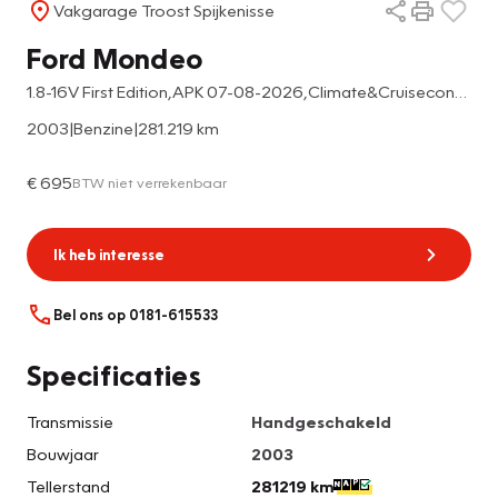
Vakgarage Troost Spijkenisse
Ford Mondeo
1.8-16V First Edition,APK 07-08-2026,Climate&Cruisecontrol,Elektrischpakket,Trekhaak,16 Inch Lmv
2003
|
Benzine
|
281.219 km
€ 695
BTW niet verrekenbaar
Ik heb interesse
Bel ons op 0181-615533
Specificaties
Transmissie
Handgeschakeld
Bouwjaar
2003
Tellerstand
281219 km