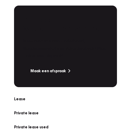
Plan een
Werkplaatsafspraak
Is uw auto toe aan Onderhoud,
Bandenwissel of een Vakantiecheck? Plan
online een afspraak!
Maak een afspraak
Lease
Private lease
Private lease used