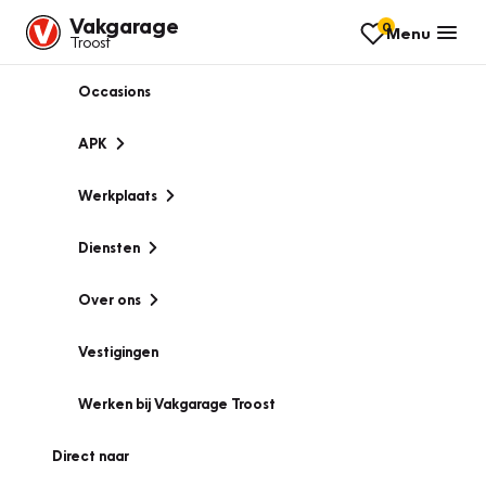
Vakgarage
0
Menu
Troost
Occasions
APK
Werkplaats
Diensten
Over ons
Vestigingen
Werken bij Vakgarage Troost
Direct naar