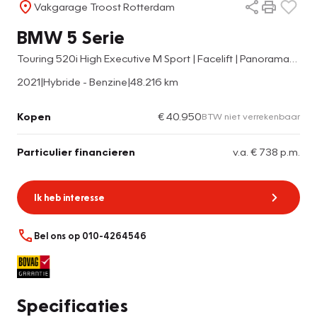
Vakgarage Troost Rotterdam
BMW 5 Serie
Touring 520i High Executive M Sport | Facelift | Panoramadak | Luxe lederen bekleding | Laser-LED | Nederlands geleverd | Memory seats | Sfeerverlichting | Apple carplay | Adaptief onderstel | Keyless | Cruise control | Climate control | Stoelverwarming |
2021
|
Hybride - Benzine
|
48.216 km
Kopen
€ 40.950
BTW niet verrekenbaar
Particulier financieren
v.a. € 738 p.m.
Ik heb interesse
Bel ons op 010-4264546
Specificaties