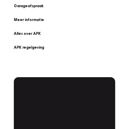
Garageafspraak
Meer informatie
Alles over APK
APK regelgeving
APK Keuring bij
Vakgarage!
Is het weer tijd voor de jaarlijkse APK? Ga
snel naar Vakgarage bij u in de buurt, en ga
zonder zorgen de weg op!