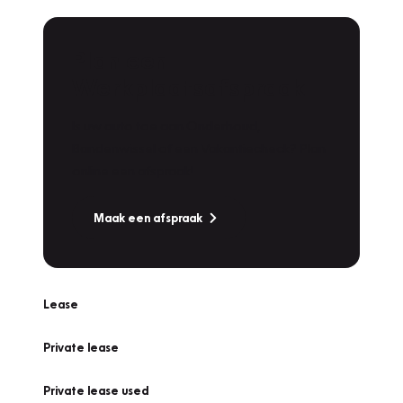
Plan een
Werkplaatsafspraak
Is uw auto toe aan Onderhoud,
Bandenwissel of een Vakantiecheck? Plan
online een afspraak!
Maak een afspraak
Lease
Private lease
Private lease used