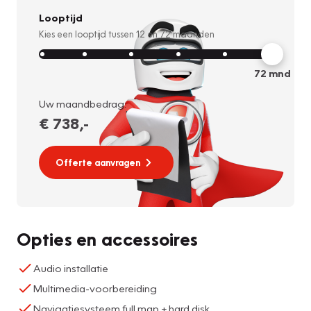
Looptijd
Kies een looptijd tussen
12
en
72
maanden
72
mnd
Uw maandbedrag:
€ 738
,-
Offerte aanvragen
Opties en accessoires
Audio installatie
Multimedia-voorbereiding
Navigatiesysteem full map + hard disk