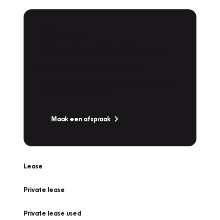
Plan een
Werkplaatsafspraak
Is uw auto toe aan Onderhoud,
Bandenwissel of een Vakantiecheck? Plan
online een afspraak!
Maak een afspraak
Lease
Private lease
Private lease used