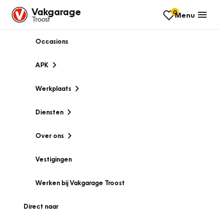
Vakgarage
0
Menu
Troost
Occasions
APK
Werkplaats
Diensten
Over ons
Vestigingen
Werken bij Vakgarage Troost
Direct naar