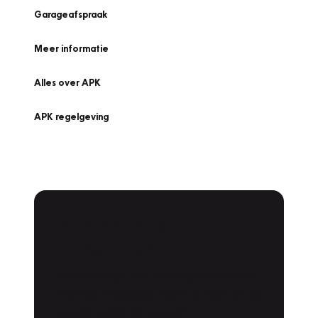
Garageafspraak
Meer informatie
Alles over APK
APK regelgeving
APK Keuring bij
Vakgarage!
Is het weer tijd voor de jaarlijkse APK? Ga
snel naar Vakgarage bij u in de buurt, en ga
zonder zorgen de weg op!