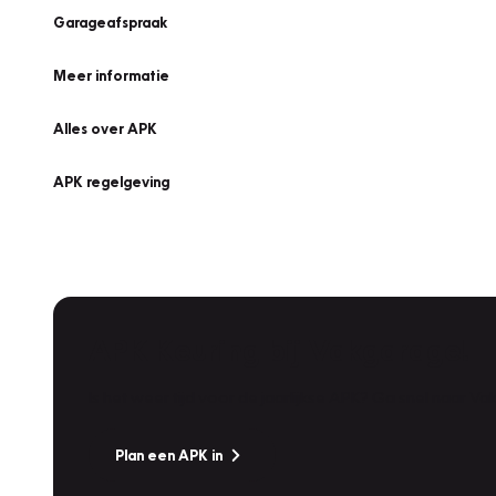
Garageafspraak
Meer informatie
Alles over APK
APK regelgeving
APK Keuring bij Vakgarage!
Is het weer tijd voor de jaarlijkse APK? Ga snel naar V
Plan een APK in