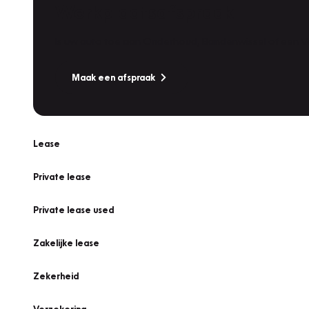
Werkplaatsafspraak
Is uw auto toe aan Onderhoud, Bandenwissel of een Va
Maak een afspraak
Lease
Private lease
Private lease used
Zakelijke lease
Zekerheid